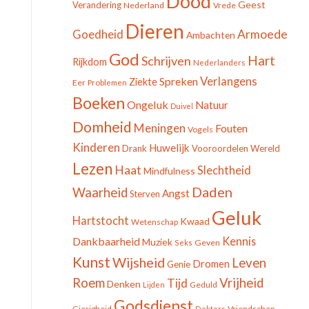
Dood
Geest
Verandering
Nederland
Vrede
Dieren
Goedheid
Armoede
Ambachten
God
Hart
Schrijven
Rijkdom
Nederlanders
Spreken
Verlangens
Ziekte
Eer
Problemen
Boeken
Ongeluk
Natuur
Duivel
Domheid
Meningen
Fouten
Vogels
Kinderen
Huwelijk
Drank
Vooroordelen
Wereld
Lezen
Haat
Slechtheid
Mindfulness
Daden
Waarheid
Angst
Sterven
Geluk
Hartstocht
Kwaad
Wetenschap
Dankbaarheid
Kennis
Muziek
Geven
Seks
Kunst
Wijsheid
Leven
Dromen
Genie
Roem
Vrijheid
Tijd
Denken
Geduld
Lijden
Godsdienst
Gierigheid
Vriendschap
Dokters