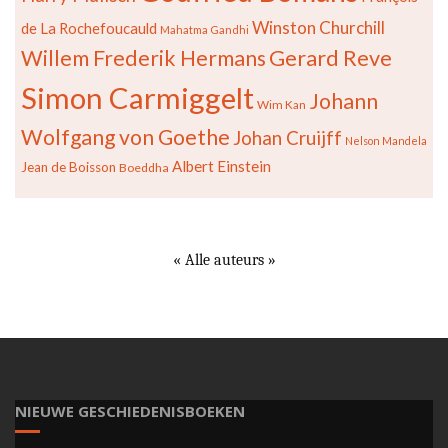
Winston Churchill
de La Rochefoucauld
Mahatma Gandhi
Willem Frederik Hermans
Gerard Reve
Simon Carmiggelt
Johann
Wim Kan
Wolfgang von Goethe
Johan Cruijff
Nelson Mandela
Albert Einstein
Jean de Boisson
Boeddha
« Alle auteurs »
NIEUWE GESCHIEDENISBOEKEN