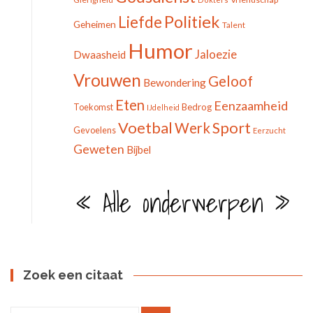
Politiek
Liefde
Geheimen
Talent
Humor
Jaloezie
Dwaasheid
Vrouwen
Geloof
Bewondering
Eten
Eenzaamheid
Toekomst
Bedrog
IJdelheid
Voetbal
Sport
Werk
Gevoelens
Eerzucht
Geweten
Bijbel
« Alle onderwerpen »
Zoek een citaat