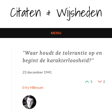
Citaten & Wijsheden
MENU
Spring
naar
Waar houdt de tolerantie op en
inhoud
begint de karakterloosheid?
23 december 1941
3
2
Etty Hillesum