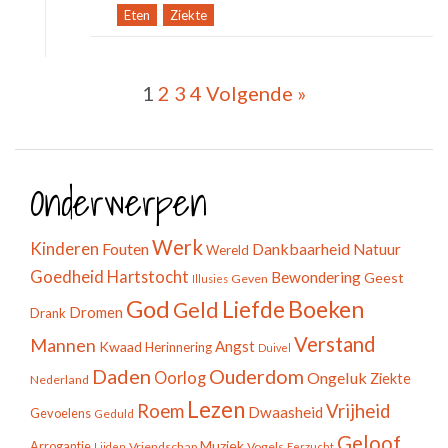
Tag:
Eten
,
Ziekte
1
2
3
4
Volgende »
Berichten
navigatie
Onderwerpen
Werk
Kinderen
Fouten
Dankbaarheid
Natuur
Wereld
Goedheid
Hartstocht
Bewondering
Geest
Geven
Illusies
God
Boeken
Liefde
Geld
Dromen
Drank
Verstand
Mannen
Angst
Kwaad
Herinnering
Duivel
Daden
Ouderdom
Oorlog
Ongeluk
Ziekte
Nederland
Lezen
Roem
Vrijheid
Dwaasheid
Gevoelens
Geduld
Geloof
Muziek
Arrogantie
Vriendschap
Vogels
Lijden
Eerzucht