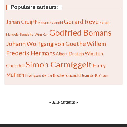
Populaire auteurs:
Gerard Reve
Johan Cruijff
Mahatma Gandhi
Nelson
Godfried Bomans
Boeddha
Wim Kan
Mandela
Johann Wolfgang von Goethe
Willem
Frederik Hermans
Winston
Albert Einstein
Simon Carmiggelt
Harry
Churchill
Mulisch
François de La Rochefoucauld
Jean de Boisson
« Alle auteurs »