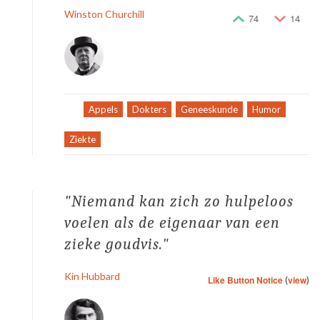
Winston Churchill
74
14
Tag:
Appels
,
Dokters
,
Geneeskunde
,
Humor
,
Ziekte
Niemand kan zich zo hulpeloos
voelen als de eigenaar van een
zieke goudvis.
Kin Hubbard
Like Button Notice
(
view
)