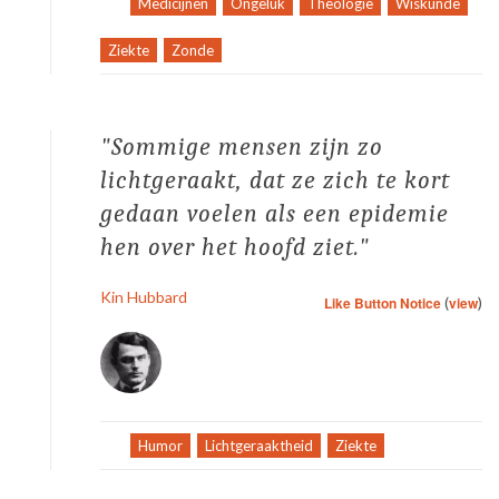
Tag:
Medicijnen
,
Ongeluk
,
Theologie
,
Wiskunde
,
Ziekte
,
Zonde
Sommige mensen zijn zo
lichtgeraakt, dat ze zich te kort
gedaan voelen als een epidemie
hen over het hoofd ziet.
Kin Hubbard
Like Button Notice
(
view
)
Tag:
Humor
,
Lichtgeraaktheid
,
Ziekte