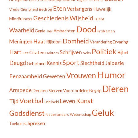
Eten
Verlangens
Huwelijk
Bedrog
Vrede
Gierigheid
Geschiedenis
Wijsheid
Mindfulness
Talent
Dood
Waarheid
Ambachten
Genie
Taal
Problemen
Domheid
Meningen
Haat
Rijkdom
Ervaring
Verandering
Politiek
Hart
Schrijven
Citaten
Bijbel
Eer
Dokters
Seks
Sport
Deugd
Jaloezie
Kennis
Slechtheid
Geheimen
Humor
Vrouwen
Eenzaamheid
Geweten
Dieren
Armoede
Denken
Begrip
Sterven
Vooroordelen
Voetbal
Kunst
Leven
Tijd
IJdelheid
Geluk
Godsdienst
Wetenschap
Nederlanders
Spreken
Toekomst