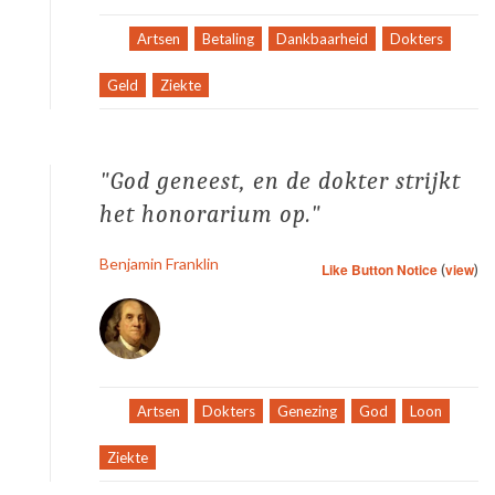
Tag:
Artsen
,
Betaling
,
Dankbaarheid
,
Dokters
,
Geld
,
Ziekte
God geneest, en de dokter strijkt
het honorarium op.
Benjamin Franklin
Like Button Notice
(
view
)
Tag:
Artsen
,
Dokters
,
Genezing
,
God
,
Loon
,
Ziekte