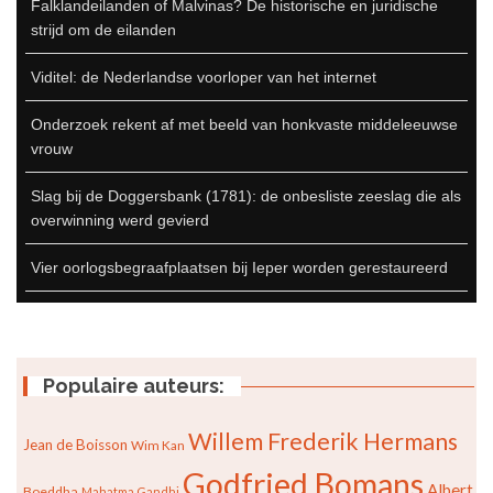
Falklandeilanden of Malvinas? De historische en juridische
strijd om de eilanden
Viditel: de Nederlandse voorloper van het internet
Onderzoek rekent af met beeld van honkvaste middeleeuwse
vrouw
Slag bij de Doggersbank (1781): de onbesliste zeeslag die als
overwinning werd gevierd
Vier oorlogsbegraafplaatsen bij Ieper worden gerestaureerd
Populaire auteurs:
Willem Frederik Hermans
Jean de Boisson
Wim Kan
Godfried Bomans
Albert
Boeddha
Mahatma Gandhi