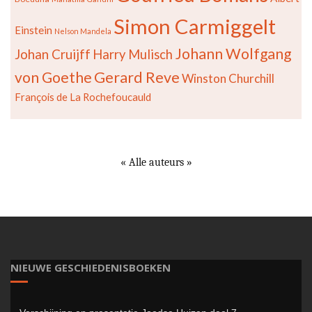
Simon Carmiggelt
Einstein
Nelson Mandela
Johann Wolfgang
Johan Cruijff
Harry Mulisch
von Goethe
Gerard Reve
Winston Churchill
François de La Rochefoucauld
« Alle auteurs »
NIEUWE GESCHIEDENISBOEKEN