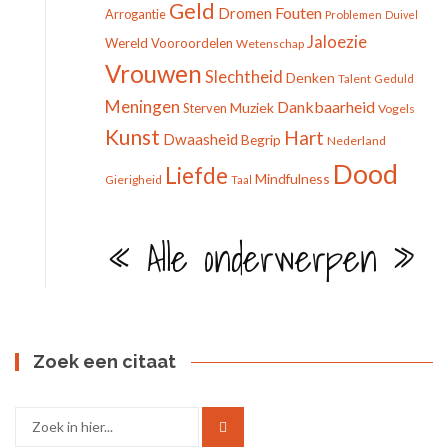
Geld
Fouten
Dromen
Arrogantie
Problemen
Duivel
Jaloezie
Wereld
Vooroordelen
Wetenschap
Vrouwen
Slechtheid
Denken
Talent
Geduld
Meningen
Dankbaarheid
Muziek
Sterven
Vogels
Kunst
Hart
Dwaasheid
Begrip
Nederland
Dood
Liefde
Mindfulness
Gierigheid
Taal
« Alle onderwerpen »
Zoek een citaat
Zoek
naar: