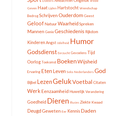
Ongeluk
Ambachten
Vrede
Dokters
Haat
Hartstocht
Geven
Vriendschap
Lijden
Ouderdom
Schrijven
Geest
Bedrog
Geloof
Waarheid
Spreken
Natuur
Geschiedenis
Mannen
Rijkdom
Genie
Humor
Kinderen
Angst
IJdelheid
Godsdienst
Tijd
Gevoelens
Eerzucht
Boeken
Wijsheid
Oorlog
Toekomst
God
Eten
Leven
Ervaring
Seks
Nederlanders
Geluk
Lezen
Voetbal
Bijbel
Citaten
Werk
Eenzaamheid
Huwelijk
Verandering
Dieren
Goedheid
Ziekte
Kwaad
Illusies
Daden
Deugd
Geweten
Kennis
Eer