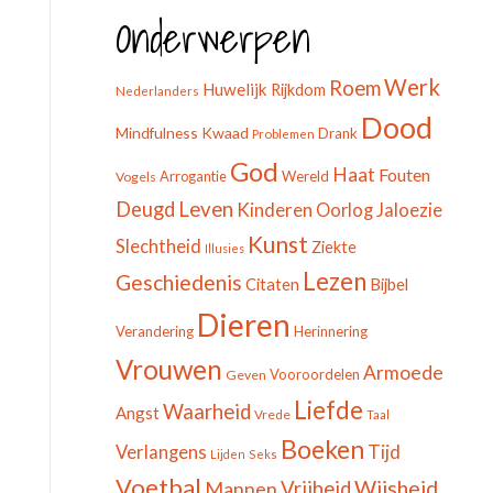
Onderwerpen
Werk
Roem
Huwelijk
Rijkdom
Nederlanders
Dood
Mindfulness
Kwaad
Drank
Problemen
God
Haat
Fouten
Arrogantie
Wereld
Vogels
Leven
Deugd
Kinderen
Jaloezie
Oorlog
Kunst
Slechtheid
Ziekte
Illusies
Lezen
Geschiedenis
Citaten
Bijbel
Dieren
Verandering
Herinnering
Vrouwen
Armoede
Vooroordelen
Geven
Liefde
Waarheid
Angst
Vrede
Taal
Boeken
Tijd
Verlangens
Lijden
Seks
Voetbal
Wijsheid
Mannen
Vrijheid