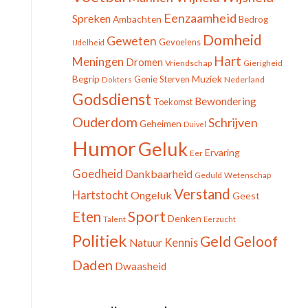
Eenzaamheid
Spreken
Ambachten
Bedrog
Domheid
Geweten
Gevoelens
IJdelheid
Hart
Meningen
Dromen
Vriendschap
Gierigheid
Begrip
Muziek
Genie
Sterven
Nederland
Dokters
Godsdienst
Bewondering
Toekomst
Ouderdom
Schrijven
Geheimen
Duivel
Humor
Geluk
Ervaring
Eer
Goedheid
Dankbaarheid
Geduld
Wetenschap
Verstand
Hartstocht
Ongeluk
Geest
Sport
Eten
Denken
Talent
Eerzucht
Politiek
Geld
Geloof
Kennis
Natuur
Daden
Dwaasheid