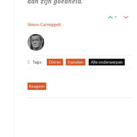
aan zijn goedheid.
1
Simon Carmiggelt
Tags:
Dieren
Kamelen
Alle onderwerpen
Reageer