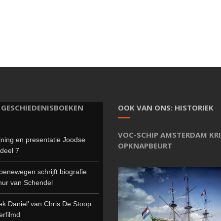
 GESCHIEDENISBOEKEN
OOK VAN ONS: HISTORIEK
VOC-SCHIP AMSTERDAM KRI
jning en presentatie Joodse
OPKNAPBEURT
deel 7
enewegen schrijft biografie
hur van Schendel
ek Daniel’ van Chris De Stoop
erfilmd