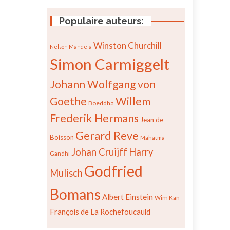
Populaire auteurs:
Winston Churchill
Nelson Mandela
Simon Carmiggelt
Johann Wolfgang von
Goethe
Willem
Boeddha
Frederik Hermans
Jean de
Gerard Reve
Boisson
Mahatma
Johan Cruijff
Harry
Gandhi
Godfried
Mulisch
Bomans
Albert Einstein
Wim Kan
François de La Rochefoucauld