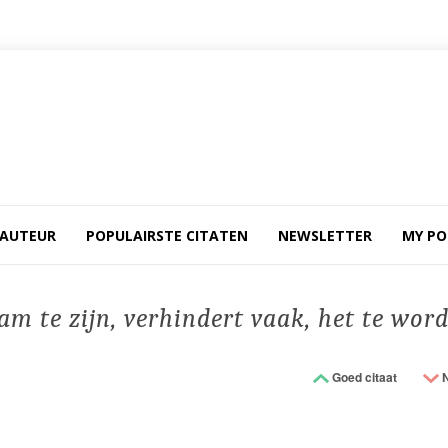
 AUTEUR
POPULAIRSTE CITATEN
NEWSLETTER
MY PO
m te zijn, verhindert vaak, het te word
Goed citaat
N