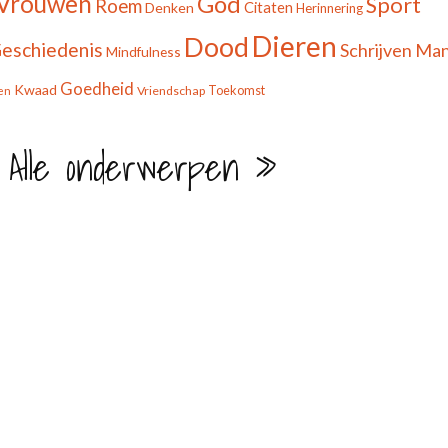
Vrouwen
God
Sport
Roem
Citaten
Denken
Herinnering
Dieren
Dood
eschiedenis
Schrijven
Man
Mindfulness
Goedheid
Kwaad
Toekomst
Vriendschap
en
 Alle onderwerpen »