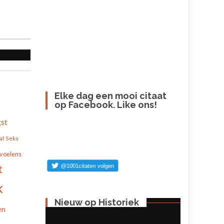
Elke dag een mooi citaat
op Facebook. Like ons!
st
al
Seks
voelens
t
k
Nieuw op Historiek
en