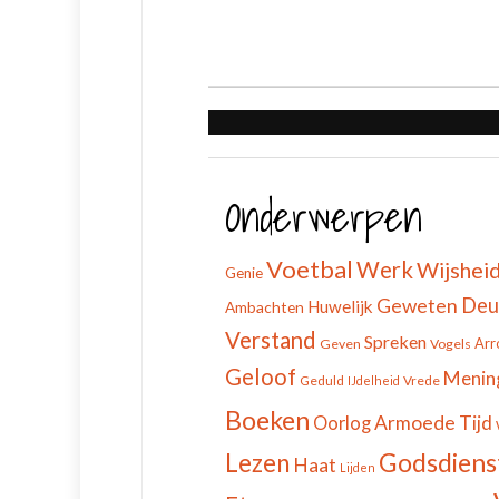
Onderwerpen
Voetbal
Werk
Wijshei
Genie
Deu
Geweten
Huwelijk
Ambachten
Verstand
Spreken
Arr
Geven
Vogels
Geloof
Menin
Geduld
Vrede
IJdelheid
Boeken
Armoede
Tijd
Oorlog
Godsdiens
Lezen
Haat
Lijden