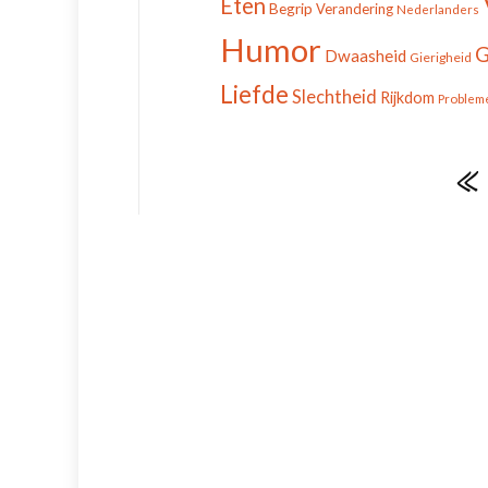
Eten
Begrip
Verandering
Nederlanders
Humor
G
Dwaasheid
Gierigheid
Liefde
Slechtheid
Rijkdom
Problem
«