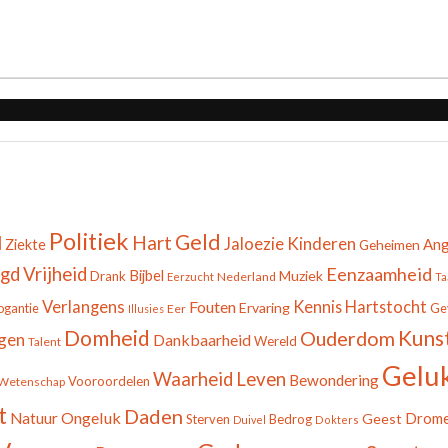
Politiek
Geld
d
Hart
Jaloezie
Kinderen
Ang
Ziekte
Geheimen
gd
Vrijheid
Eenzaamheid
Bijbel
Muziek
Drank
Nederland
Eerzucht
Ta
Verlangens
Fouten
Kennis
Hartstocht
Ervaring
ogantie
Ge
Eer
Illusies
Domheid
Kuns
Ouderdom
gen
Dankbaarheid
Wereld
Talent
Gelu
Leven
Waarheid
Bewondering
Vooroordelen
Wetenschap
t
Daden
Ongeluk
Natuur
Drom
Geest
Sterven
Bedrog
Duivel
Dokters