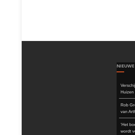
NIEUWE
Verschi
Huizen 
Rob Gro
van Art
‘Het bo
wordt v