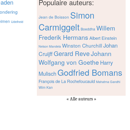
Populaire auteurs:
aden
ondering
Simon
Jean de Boisson
eimen
IJdelheid
Carmiggelt
Willem
Boeddha
Frederik Hermans
Albert Einstein
Johan
Winston Churchill
Nelson Mandela
Gerard Reve
Johann
Cruijff
Wolfgang von Goethe
Harry
Godfried Bomans
Mulisch
François de La Rochefoucauld
Mahatma Gandhi
Wim Kan
« Alle auteurs »