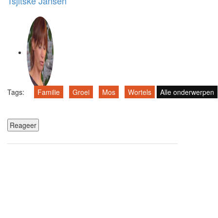
Tsjitske Jansen
Tags:
Familie
Groei
Mos
Wortels
Alle onderwerpen
Reageer