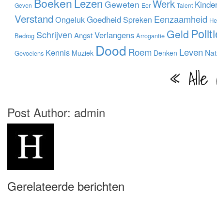
Boeken
Lezen
Werk
Geweten
Kinde
Geven
Eer
Talent
Verstand
Eenzaamheid
Ongeluk
Goedheid
Spreken
He
Polit
Geld
Schrijven
Verlangens
Angst
Bedrog
Arrogantie
Dood
Leven
Roem
Kennis
Nat
Muziek
Denken
Gevoelens
« Alle
Post Author:
admin
Gerelateerde berichten