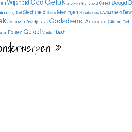
Geluk
God
Wijsheid
D
Deugd
ren
Geest
Sterven
Gierigheid
Meningen
Slechtheid
Bew
Dwaasheid
rinnering
Nederlanders
Taal
Illusies
iek
Godsdienst
Armoede
Jaloezie
Citaten
Begrip
Geh
Duivel
Geloof
Haat
Fouten
uur
Vrede
 onderwerpen »