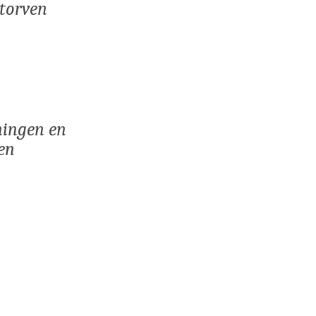
storven
mingen en
gen