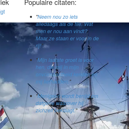
iek
Populaire citaten:
gt
Neem nou zo iets
alledaags als de file. Wat
men er nou aan vindt?
Maar ze staan er voor in de
rij!
Mijn laatste groet is voor
hen, die mij in mijn
onvolmaaktheid kenden en
mij liefhadden.
Menigeen wordt benijd om
datgene waarover hij
zichzelf beklaagt.