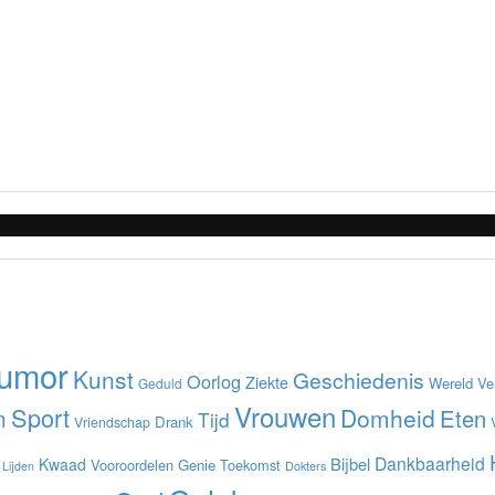
umor
Kunst
Geschiedenis
Oorlog
Ziekte
Wereld
Ve
Geduld
Vrouwen
Sport
Domheid
m
Eten
Tijd
Drank
Vriendschap
Dankbaarheid
Bijbel
Kwaad
Vooroordelen
Genie
Toekomst
Lijden
Dokters