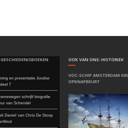
 GESCHIEDENISBOEKEN
OOK VAN ONS: HISTORIEK
VOC-SCHIP AMSTERDAM KRI
jning en presentatie Joodse
OPKNAPBEURT
deel 7
enewegen schrijft biografie
hur van Schendel
ek Daniel’ van Chris De Stoop
erfilmd