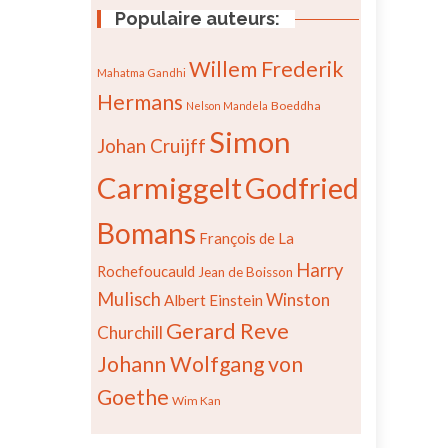
Populaire auteurs:
Willem Frederik
Mahatma Gandhi
Hermans
Boeddha
Nelson Mandela
Simon
Johan Cruijff
Carmiggelt
Godfried
Bomans
François de La
Harry
Rochefoucauld
Jean de Boisson
Mulisch
Winston
Albert Einstein
Gerard Reve
Churchill
Johann Wolfgang von
Goethe
Wim Kan