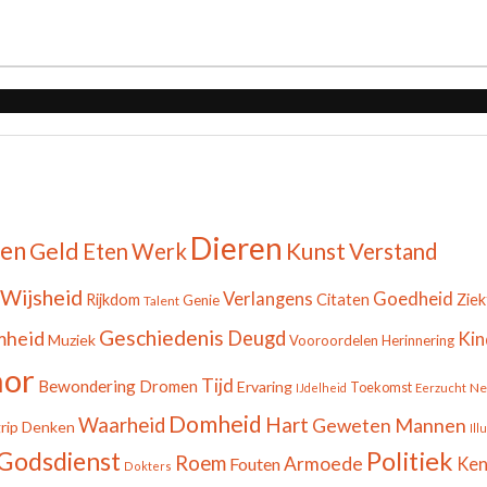
Dieren
zen
Geld
Kunst
Eten
Werk
Verstand
Wijsheid
Goedheid
Verlangens
Citaten
Rijkdom
Ziek
Genie
Talent
Geschiedenis
mheid
Deugd
Kin
Muziek
Vooroordelen
Herinnering
or
Tijd
Bewondering
Dromen
Ervaring
Toekomst
Ne
IJdelheid
Eerzucht
Domheid
Hart
Waarheid
Mannen
Geweten
rip
Denken
Ill
Godsdienst
Politiek
Roem
Armoede
Fouten
Ken
Dokters