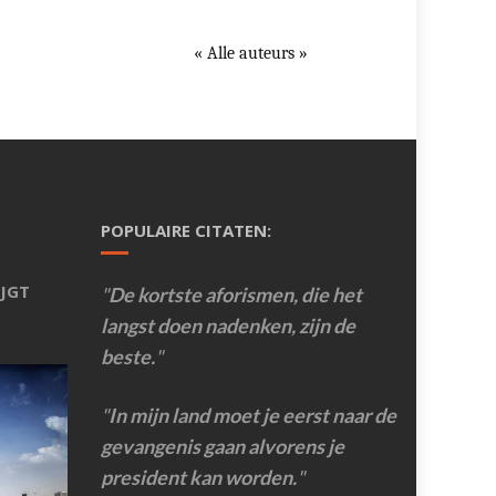
« Alle auteurs »
POPULAIRE CITATEN:
JGT
De kortste aforismen, die het
langst doen nadenken, zijn de
beste.
In mijn land moet je eerst naar de
gevangenis gaan alvorens je
president kan worden.