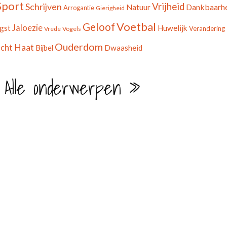
Sport
Schrijven
Vrijheid
Dankbaarh
Natuur
Arrogantie
Gierigheid
Voetbal
Geloof
Jaloezie
gst
Huwelijk
Verandering
Vrede
Vogels
Ouderdom
Haat
ocht
Bijbel
Dwaasheid
 Alle onderwerpen »