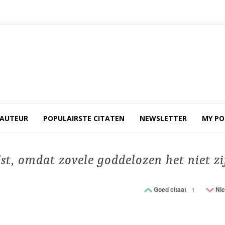
 AUTEUR
POPULAIRSTE CITATEN
NEWSLETTER
MY PO
t, omdat zovele goddelozen het niet zi
Goed citaat
1
Nie