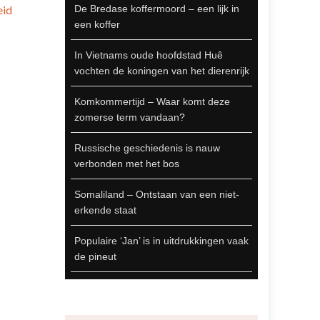
eid
De Bredase koffermoord – een lijk in
een koffer
In Vietnams oude hoofdstad Huê
vochten de koningen van het dierenrijk
Komkommertijd – Waar komt deze
zomerse term vandaan?
Russische geschiedenis is nauw
verbonden met het bos
Somaliland – Ontstaan van een niet-
erkende staat
Populaire ‘Jan’ is in uitdrukkingen vaak
de pineut