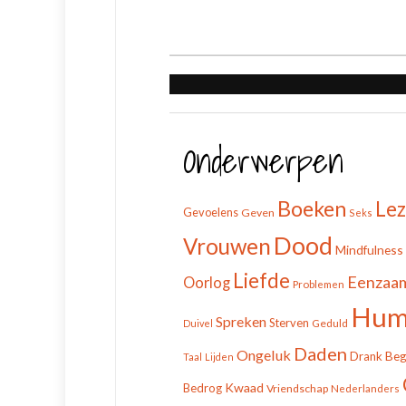
Onderwerpen
Boeken
Le
Gevoelens
Geven
Seks
Dood
Vrouwen
Mindfulness
Liefde
Eenzaa
Oorlog
Problemen
Hum
Spreken
Sterven
Geduld
Duivel
Daden
Ongeluk
Beg
Drank
Taal
Lijden
Kwaad
Bedrog
Vriendschap
Nederlanders