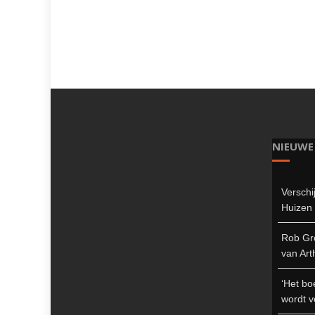
NIEUWE
Verschi
Huizen 
Rob Gro
van Art
‘Het bo
wordt v