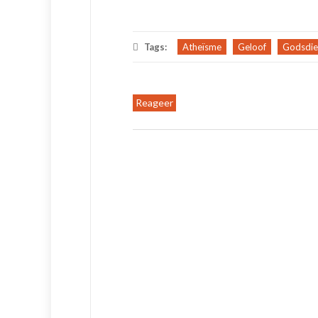
Tags:
Atheïsme
Geloof
Godsdie
Reageer