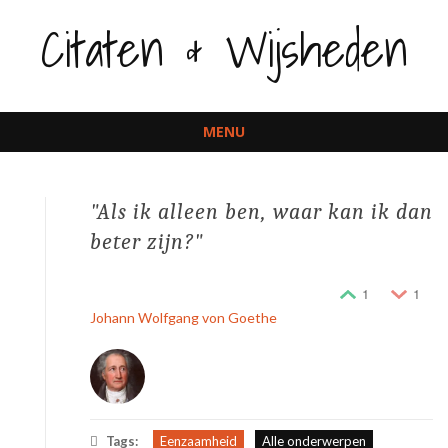
Citaten & Wijsheden
MENU
Spring
naar
Als ik alleen ben, waar kan ik dan
inhoud
beter zijn?
1
1
Johann Wolfgang von Goethe
Tags:
Eenzaamheid
Alle onderwerpen