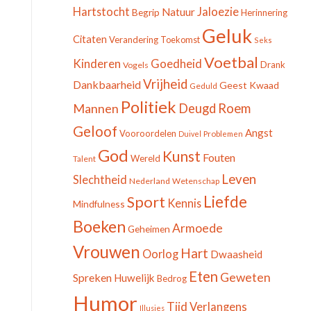
Jaloezie
Hartstocht
Natuur
Begrip
Herinnering
Geluk
Citaten
Verandering
Toekomst
Seks
Voetbal
Kinderen
Goedheid
Drank
Vogels
Vrijheid
Dankbaarheid
Geest
Kwaad
Geduld
Politiek
Mannen
Deugd
Roem
Geloof
Angst
Vooroordelen
Duivel
Problemen
God
Kunst
Fouten
Wereld
Talent
Leven
Slechtheid
Nederland
Wetenschap
Sport
Liefde
Kennis
Mindfulness
Boeken
Armoede
Geheimen
Vrouwen
Hart
Oorlog
Dwaasheid
Eten
Geweten
Spreken
Huwelijk
Bedrog
Humor
Tijd
Verlangens
Illusies