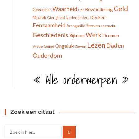
Geld
Waarheid
Bewondering
Gevoelens
Eer
Muziek
Denken
Gierigheid
Nederlanders
Eenzaamheid
Arrogantie
Sterven
Eerzucht
Werk
Geschiedenis
Dromen
Rijkdom
Lezen
Daden
Ongeluk
Genie
Vrede
Geven
Ouderdom
« Alle onderwerpen »
Zoek een citaat
Zoek
naar: