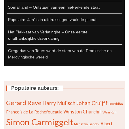
Somaliland – Ontstaan van een niet-erkende staat
Populaire ‘Jan’ is in uitdrukkingen vaak de pineut
Het Plakkaat van Verlatinghe – Onze eerste
onafhankelijkheidsverklaring
Gregorius van Tours werd de stem van de Frankische en
Merovingische wereld
Populaire auteurs:
Gerard Reve
Johan Cruijff
Harry Mulisch
Boeddha
Winston Churchill
François de La Rochefoucauld
Wim Kan
Simon Carmiggelt
Albert
Mahatma Gandhi