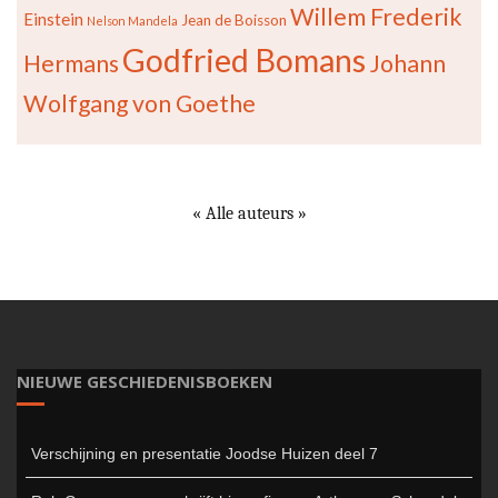
Willem Frederik
Einstein
Jean de Boisson
Nelson Mandela
Godfried Bomans
Hermans
Johann
Wolfgang von Goethe
« Alle auteurs »
NIEUWE GESCHIEDENISBOEKEN
Verschijning en presentatie Joodse Huizen deel 7